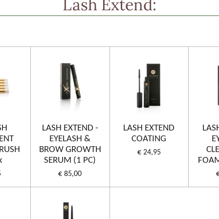
Lash Extend:
SH
LASH EXTEND -
LASH EXTEND
LAS
ENT
EYELASH &
COATING
E
BRUSH
BROW GROWTH
CL
€ 24,95
k
SERUM (1 PC)
FOAM
5
€ 85,00