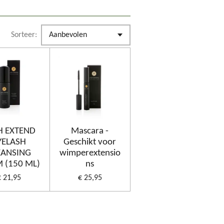
Sorteer:
H EXTEND
Mascara -
YELASH
Geschikt voor
EANSING
wimperextensio
 (150 ML)
ns
€ 21,95
€ 25,95