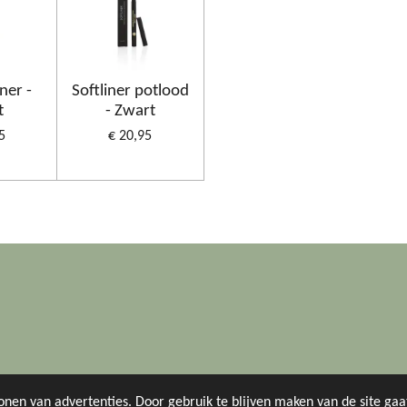
ner -
Softliner potlood
t
- Zwart
5
€ 20,95
onen van advertenties. Door gebruik te blijven maken van de site ga