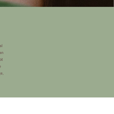
al
an
bt
e
ge,