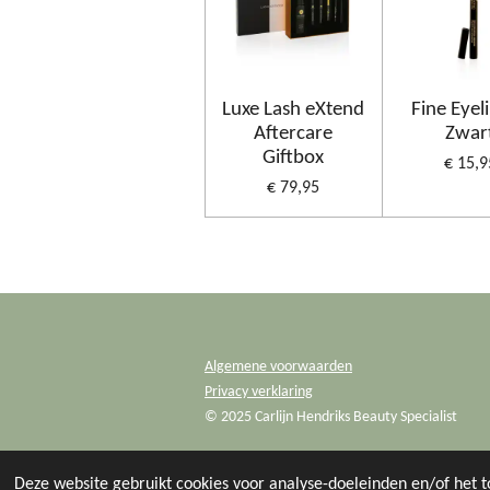
Luxe Lash eXtend
Fine Eyeli
Aftercare
Zwar
Giftbox
€ 15,9
€ 79,95
Algemene voorwaarden
Privacy verklaring
© 2025 Carlijn Hendriks Beauty Specialist
Deze website gebruikt cookies voor analyse-doeleinden en/of het t