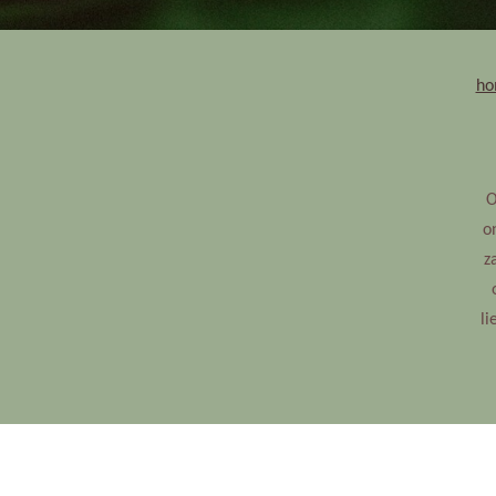
ho
O
o
z
li