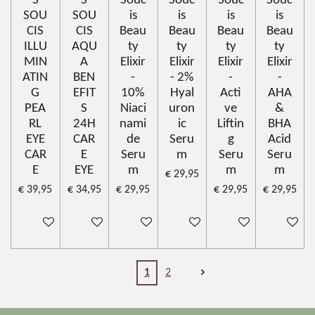
S
S
Souc
Souc
Souc
Souc
SOU
SOU
is
is
is
is
CIS
CIS
Beau
Beau
Beau
Beau
ILLU
AQU
ty
ty
ty
ty
MIN
A
Elixir
Elixir
Elixir
Elixir
ATIN
BEN
-
- 2%
-
-
G
EFIT
10%
Hyal
Acti
AHA
PEA
S
Niaci
uron
ve
&
RL
24H
nami
ic
Liftin
BHA
EYE
CAR
de
Seru
g
Acid
CAR
E
Seru
m
Seru
Seru
E
EYE
m
m
m
€ 29,95
€ 39,95
€ 34,95
€ 29,95
€ 29,95
€ 29,95
In winkelwagen
In winkelwagen
In winkelwagen
In winkelwagen
In winkelwagen
Houd mij 
1
2