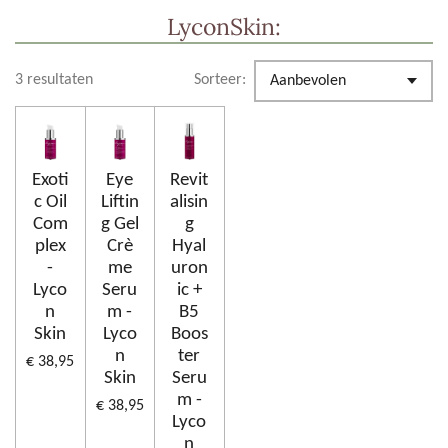
LyconSkin:
3 resultaten
Sorteer:
Exoti
Eye
Revit
c Oil
Liftin
alisin
Com
g Gel
g
plex
Crè
Hyal
-
me
uron
Lyco
Seru
ic +
n
m -
B5
Skin
Lyco
Boos
n
ter
€ 38,95
Skin
Seru
m -
€ 38,95
Lyco
n