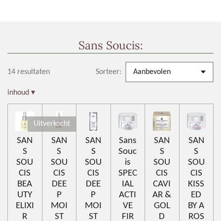
Sans Soucis:
14 resultaten
Sorteer:
inhoud
▾
Uitverkocht
SAN
SAN
SAN
Sans
SAN
SAN
S
S
S
Souc
S
S
SOU
SOU
SOU
is
SOU
SOU
CIS
CIS
CIS
SPEC
CIS
CIS
BEA
DEE
DEE
IAL
CAVI
KISS
UTY
P
P
ACTI
AR &
ED
ELIXI
MOI
MOI
VE
GOL
BY A
R
ST
ST
FIR
D
ROS