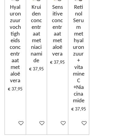
Hyal
Krui
Sens
Reti
uron
den
itive
nol
zuur
conc
conc
Seru
voch
entr
entr
m
tigh
aat
aat
met
eids
met
met
hyal
conc
niaci
aloë
uron
entr
nami
vera
zuur
aat
de
+
€ 37,95
met
vita
€ 37,95
aloë
mine
vera
C
+Nia
€ 37,95
cina
mide
€ 37,95
In winkelwagen
In winkelwagen
In winkelwagen
In winkelwagen