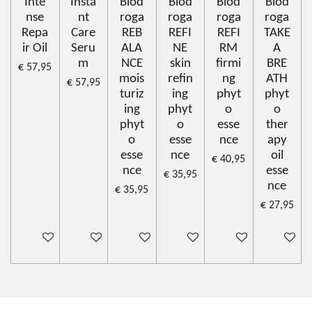
Inte
Insta
Biod
Biod
Biod
Biod
nse
nt
roga
roga
roga
roga
Repa
Care
REB
REFI
REFI
TAKE
ir Oil
Seru
ALA
NE
RM
A
m
NCE
skin
firmi
BRE
€ 57,95
mois
refin
ng
ATH
€ 57,95
turiz
ing
phyt
phyt
ing
phyt
o
o
phyt
o
esse
ther
o
esse
nce
apy
esse
nce
oil
€ 40,95
nce
esse
€ 35,95
nce
€ 35,95
€ 27,95
In winkelwagen
In winkelwagen
In winkelwagen
In winkelwagen
In winkelwagen
In winke