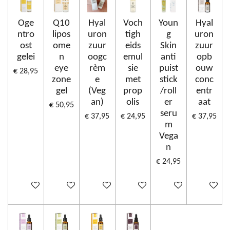
Oge
Q10
Hyal
Voch
Youn
Hyal
ntro
lipos
uron
tigh
g
uron
ost
ome
zuur
eids
Skin
zuur
gelei
n
oogc
emul
anti
opb
eye
rèm
sie
puist
ouw
€ 28,95
zone
e
met
stick
conc
gel
(Veg
prop
/roll
entr
an)
olis
er
aat
€ 50,95
seru
€ 37,95
€ 24,95
€ 37,95
m
Vega
n
€ 24,95
In winkelwagen
In winkelwagen
In winkelwagen
In winkelwagen
In winkelwagen
In winke