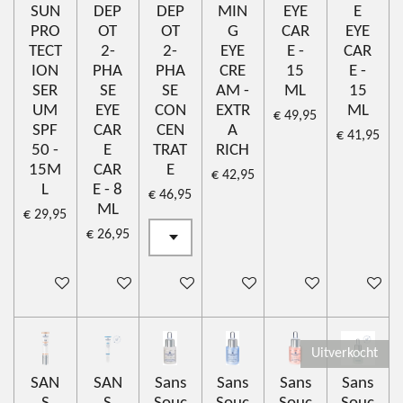
SUN
DEP
DEP
MIN
EYE
E
PRO
OT
OT
G
CAR
EYE
TECT
2-
2-
EYE
E -
CAR
ION
PHA
PHA
CRE
15
E -
SER
SE
SE
AM -
ML
15
UM
EYE
CON
EXTR
ML
€ 49,95
SPF
CAR
CEN
A
€ 41,95
50 -
E
TRAT
RICH
15M
CAR
E
€ 42,95
L
E - 8
€ 46,95
ML
€ 29,95
€ 26,95
In winkelwagen
Houd mij op de hoogte
In winkelwagen
In winkelwagen
In winkelwagen
In winke
Uitverkocht
SAN
SAN
Sans
Sans
Sans
Sans