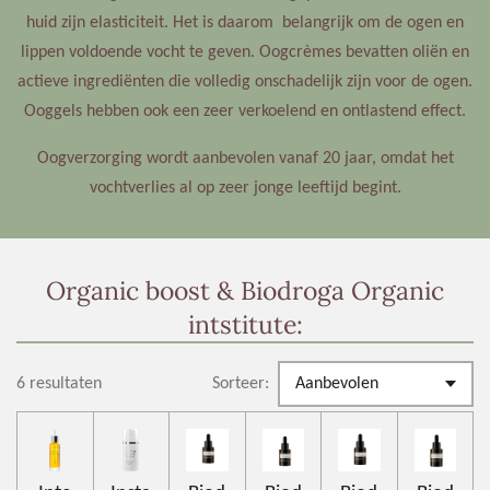
huid zijn elasticiteit. Het is daarom belangrijk om de ogen en
lippen voldoende vocht te geven. Oogcrèmes bevatten oliën en
actieve ingrediënten die volledig onschadelijk zijn voor de ogen.
Ooggels hebben ook een zeer verkoelend en ontlastend effect.
Oogverzorging wordt aanbevolen vanaf 20 jaar, omdat het
vochtverlies al op zeer jonge leeftijd begint.
Organic boost & Biodroga Organic
intstitute:
6 resultaten
Sorteer: