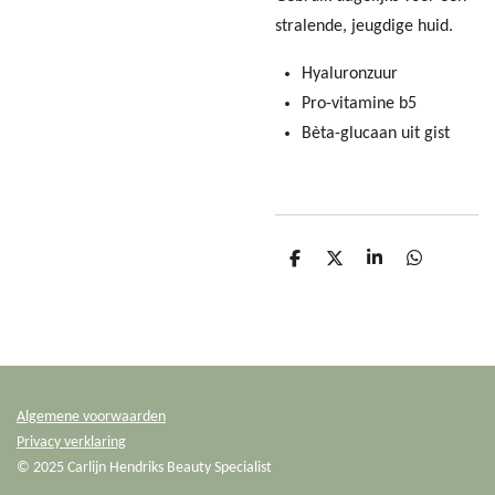
stralende, jeugdige huid.
Hyaluronzuur
Pro-vitamine b5
Bèta-glucaan uit gist
D
D
S
D
e
e
h
e
l
e
a
l
e
l
r
e
n
e
n
Algemene voorwaarden
Privacy verklaring
© 2025 Carlijn Hendriks Beauty Specialist