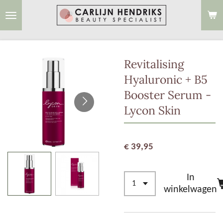
Ga
direct
naar
de
Revitalising
hoofdinhoud
Hyaluronic + B5
Booster Serum -
Lycon Skin
€ 39,95
In
winkelwagen