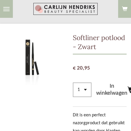
Ga
direct
naar
de
Softliner potlood
hoofdinhoud
- Zwart
€ 20,95
In
winkelwagen
Dit is een perfect
nazorgproduct dat gebruikt