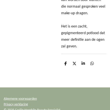
kan worden door klanten
die normaal gesproken veel
make-up dragen.
Het is een zacht,
gepigmenteerd potlood dat
meer definitie aan de ogen
zal geven.
D
D
S
D
e
e
h
e
l
e
a
l
e
l
r
e
n
e
n
Algemene voorwaarden
Privacy verklaring