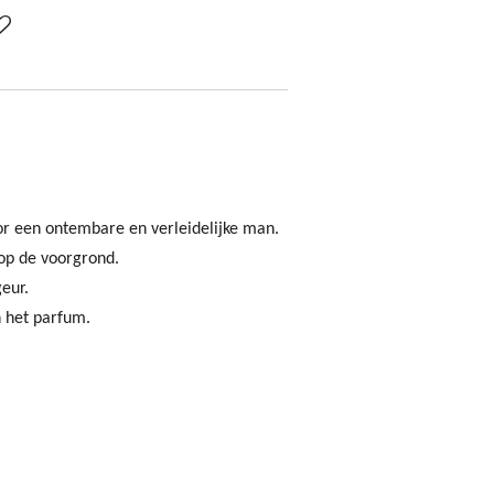
r een ontembare en verleidelijke man.
 op de voorgrond.
geur.
n het parfum.