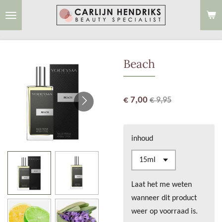
Ga
direct
naar
de
Beach
hoofdinhoud
€ 7,00
€ 9,95
inhoud
Laat het me weten
wanneer dit product
weer op voorraad is.