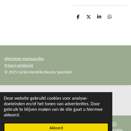
D
D
S
D
e
e
h
e
l
e
a
l
e
l
r
e
n
e
n
Algemene voorwaarden
Privacy verklaring
© 2025 Carlijn Hendriks Beauty Specialist
Deze website gebruikt cookies voor analyse-
doeleinden en/of het tonen van advertenties. Door
gebruik te blijven maken van de site gaat u hiermee
akkoord.
Akkoord
E-mailadres
Facebook
WhatsApp