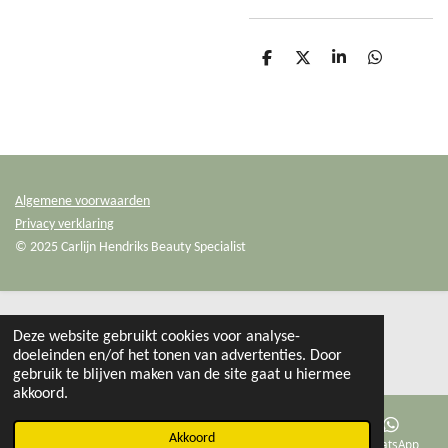
D
D
S
D
e
e
h
e
l
e
a
l
e
l
r
e
n
e
n
Algemene voorwaarden
Privacy verklaring
© 2025 Carlijn Hendriks Beauty Specialist
Deze website gebruikt cookies voor analyse-
doeleinden en/of het tonen van advertenties. Door
gebruik te blijven maken van de site gaat u hiermee
akkoord.
Akkoord
E-mailadres
Facebook
WhatsApp