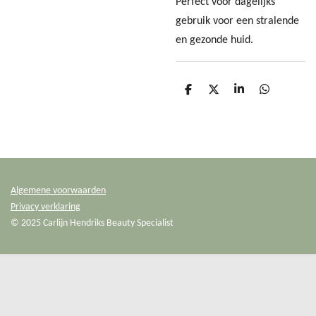
Perfect voor dagelijks
gebruik voor een stralende
en gezonde huid.
D
D
S
D
e
e
h
e
l
e
a
l
e
l
r
e
n
e
n
Algemene voorwaarden
Privacy verklaring
© 2025 Carlijn Hendriks Beauty Specialist