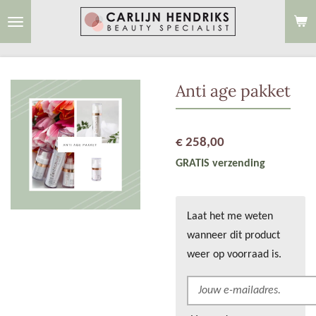
Ga
direct
naar
de
Anti age pakket
hoofdinhoud
€ 258,00
GRATIS verzending
Laat het me weten
wanneer dit product
weer op voorraad is.