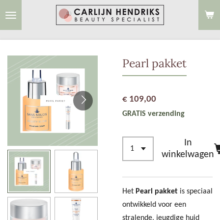
Ga
direct
naar
de
Pearl pakket
hoofdinhoud
€ 109,00
GRATIS verzending
In
winkelwagen
Het
Pearl pakket
is speciaal
ontwikkeld voor een
stralende, jeugdige huid