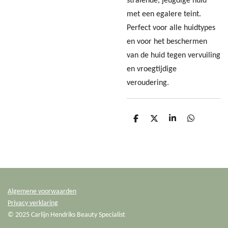
stralende, jeugdige huid
met een egalere teint.
Perfect voor alle huidtypes
en voor het beschermen
van de huid tegen vervuiling
en vroegtijdige
veroudering.
D
D
S
D
e
e
h
e
l
e
a
l
e
l
r
e
n
e
n
Algemene voorwaarden
Privacy verklaring
© 2025 Carlijn Hendriks Beauty Specialist