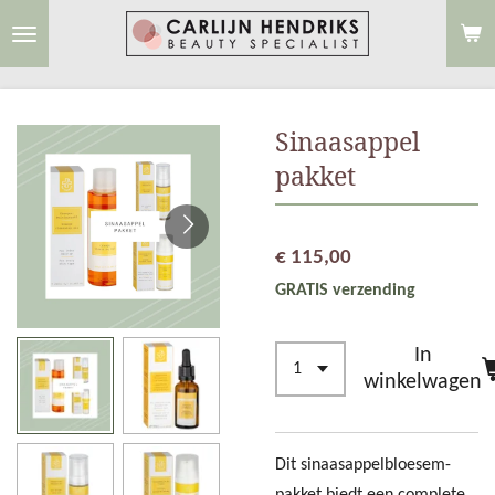
Ga
direct
naar
de
Sinaasappel
hoofdinhoud
pakket
€ 115,00
GRATIS verzending
In
winkelwagen
Dit sinaasappelbloesem-