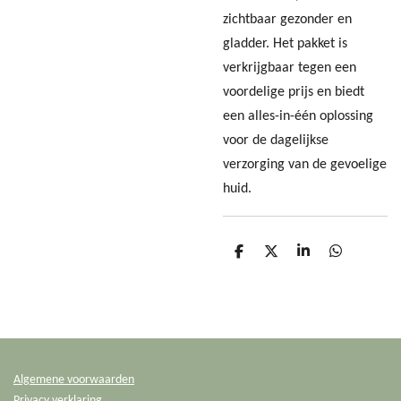
zichtbaar gezonder en
gladder. Het pakket is
verkrijgbaar tegen een
voordelige prijs en biedt
een alles-in-één oplossing
voor de dagelijkse
verzorging van de gevoelige
huid.
D
D
S
D
e
e
h
e
l
e
a
l
e
l
r
e
n
e
n
Algemene voorwaarden
Privacy verklaring