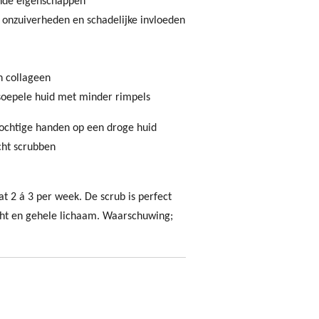
ende eigenschappen
 onzuiverheden en schadelijke invloeden
n collageen
 soepele huid met minder rimpels
ochtige handen op een droge huid
cht scrubben
at 2 á 3 per week. De scrub is perfect
icht en gehele lichaam. Waarschuwing;