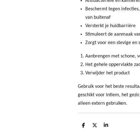
Antibacteriële en kalmer
Beschermt tegen infecties,
van buitenaf
Versterkt je huidbarrière
Stimuleert de aanmaak va
Zorgt voor een stevige en
Aanbrengen met schone, v
Het gehele oppervlakte za
Verwijder het product
Gebruik voor het beste resulta
geschikt voor intiem, het gez
alleen extern gebruiken.
D
D
S
e
e
h
l
e
a