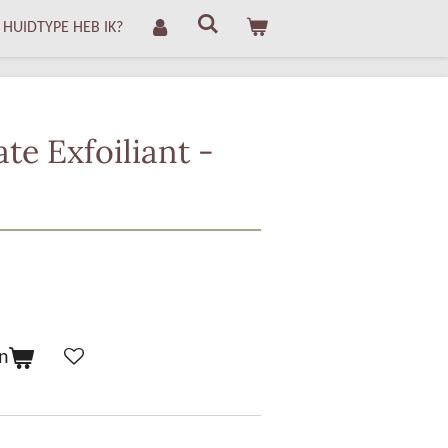
 HUIDTYPE HEB IK?
ate Exfoiliant -
n