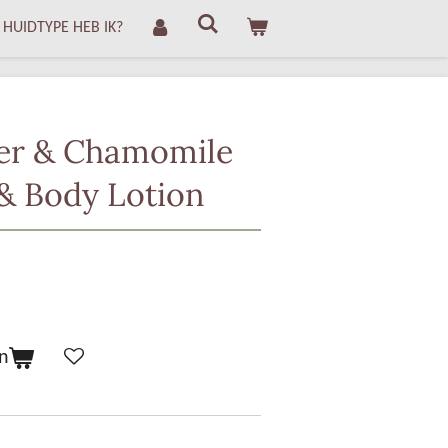
 HUIDTYPE HEB IK?
er & Chamomile
& Body Lotion
n