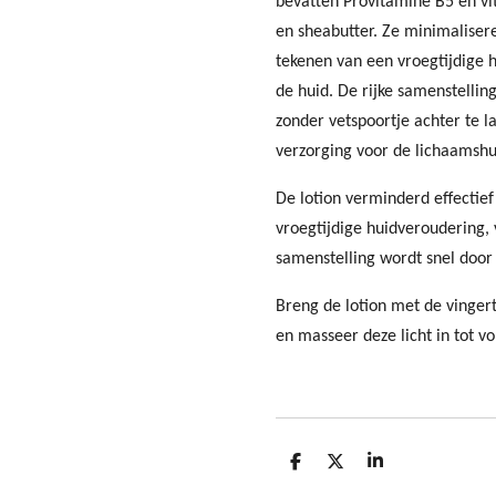
bevatten Provitamine B5 en vi
en sheabutter. Ze minimalisere
tekenen van een vroegtijdige
de huid. De rijke samenstelli
zonder vetspoortje achter te la
verzorging voor de lichaamshu
De lotion verminderd effectief
vroegtijdige huidveroudering,
samenstelling wordt snel doo
Breng de lotion met de vinge
en masseer deze licht in tot 
D
D
S
e
e
h