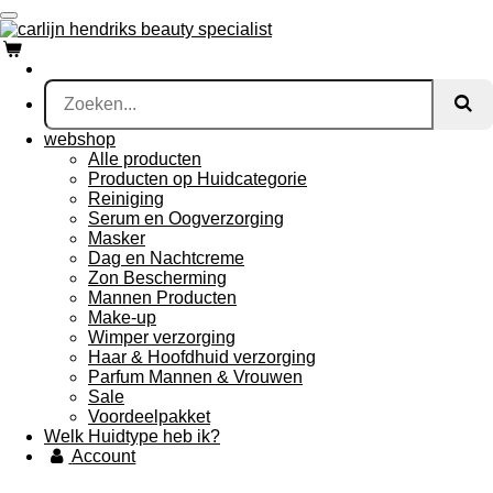
Ga
direct
naar
de
hoofdinhoud
webshop
Alle producten
Producten op Huidcategorie
Reiniging
Serum en Oogverzorging
Masker
Dag en Nachtcreme
Zon Bescherming
Mannen Producten
Make-up
Wimper verzorging
Haar & Hoofdhuid verzorging
Parfum Mannen & Vrouwen
Sale
Voordeelpakket
Welk Huidtype heb ik?
Account