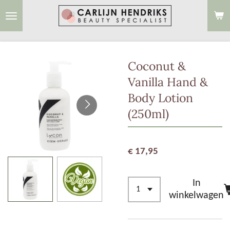
Ga
direct
naar
de
Coconut &
hoofdinhoud
Vanilla Hand &
Body Lotion
(250ml)
€ 17,95
In
winkelwagen