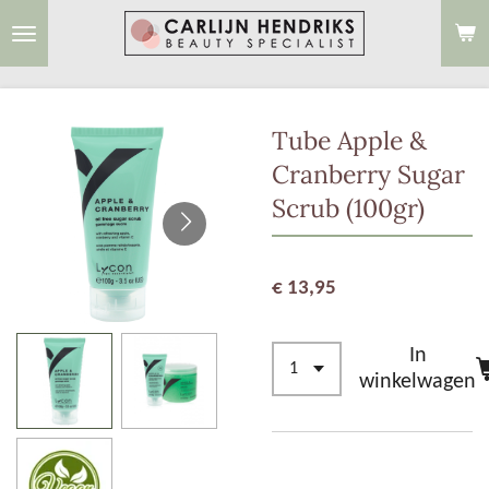
Ga
direct
naar
de
Tube Apple &
hoofdinhoud
Cranberry Sugar
Scrub (100gr)
€ 13,95
In
winkelwagen