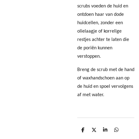
scrubs voeden de huid en
ontdoen haar van dode
huidcellen, zonder een
olielaagje of korrelige
restjes achter te laten die
de poriën kunnen
verstoppen.
Breng de scrub met de hand
of waxhandschoen aan op
de huid en spoel vervolgens
af met water.
D
D
S
D
e
e
h
e