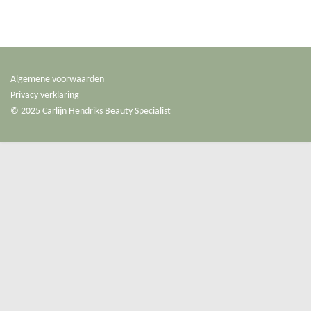
l
e
a
l
e
l
r
e
n
e
n
Algemene voorwaarden
Privacy verklaring
© 2025 Carlijn Hendriks Beauty Specialist