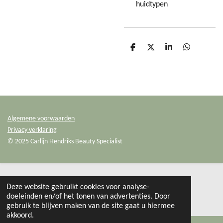
huidtypen
D
D
S
D
e
e
h
e
l
e
a
l
e
l
r
e
n
e
n
Algemene voorwaarden
Privacy verklaring
© 2025 Carlijn Hendriks Beauty Specialist
Deze website gebruikt cookies voor analyse-
doeleinden en/of het tonen van advertenties. Door
gebruik te blijven maken van de site gaat u hiermee
akkoord.