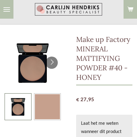
Ga
direct
naar
de
Make up Factory
hoofdinhoud
MINERAL
MATTIFYING
POWDER #40 -
HONEY
€ 27,95
Laat het me weten
wanneer dit product