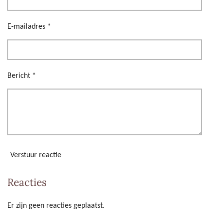
e
e
e
e
0
s
n
n
n
n
E-mailadres *
t
e
r
r
Bericht *
e
n
Verstuur reactie
Reacties
Er zijn geen reacties geplaatst.