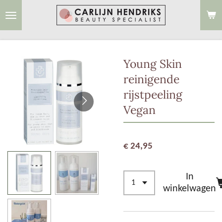
Ga
direct
naar
de
Young Skin
hoofdinhoud
reinigende
rijstpeeling
Vegan
€ 24,95
In
winkelwagen