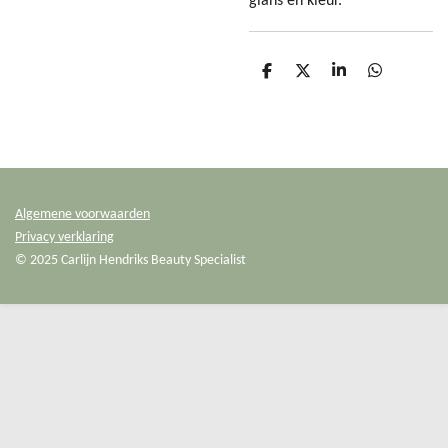
glans en kleur.
D
D
S
D
e
e
h
e
l
e
a
l
e
l
r
e
n
e
n
Algemene voorwaarden
Privacy verklaring
© 2025 Carlijn Hendriks Beauty Specialist