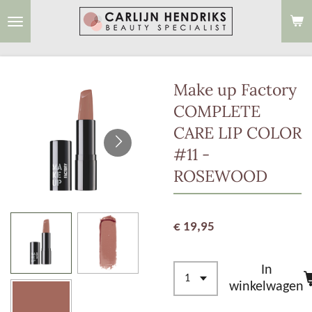
Ga
direct
naar
de
Make up Factory
hoofdinhoud
COMPLETE
CARE LIP COLOR
#11 -
ROSEWOOD
€ 19,95
In
winkelwagen