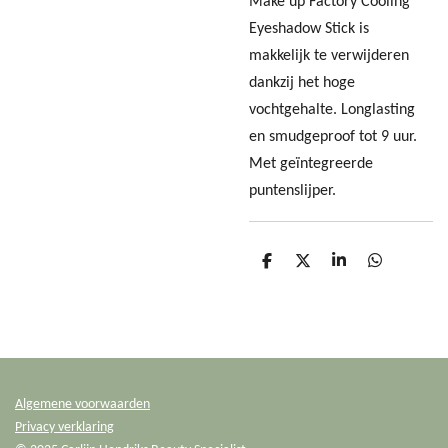
Make up Factory Cooling
Eyeshadow Stick is
makkelijk te verwijderen
dankzij het hoge
vochtgehalte. Longlasting
en smudgeproof tot 9 uur.
Met geïntegreerde
puntenslijper.
D
D
S
D
e
e
h
e
l
e
a
l
e
l
r
e
n
e
n
Algemene voorwaarden
Privacy verklaring