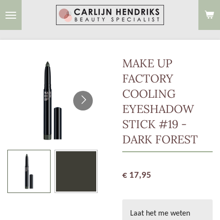
Ga
direct
naar
de
MAKE UP
hoofdinhoud
FACTORY
COOLING
EYESHADOW
STICK #19 -
DARK FOREST
€ 17,95
Laat het me weten