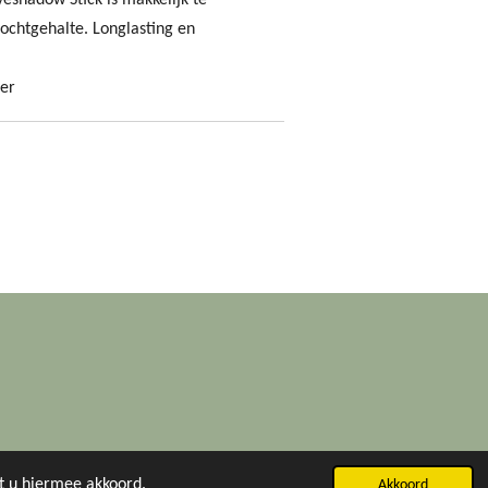
eshadow Stick is makkelijk te
ochtgehalte. Longlasting en
per
at u hiermee akkoord.
Akkoord