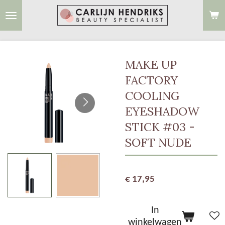
Ga
direct
naar
de
MAKE UP
hoofdinhoud
FACTORY
COOLING
EYESHADOW
STICK #03 -
SOFT NUDE
€ 17,95
In
winkelwagen