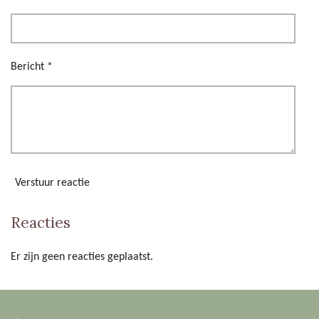
e
r
r
Bericht *
e
n
Verstuur reactie
Reacties
Er zijn geen reacties geplaatst.