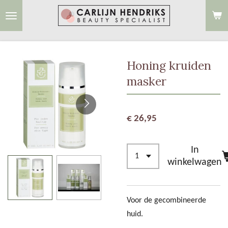
Ga
direct
naar
de
Honing kruiden
hoofdinhoud
masker
€ 26,95
In
winkelwagen
Voor de gecombineerde
huid.