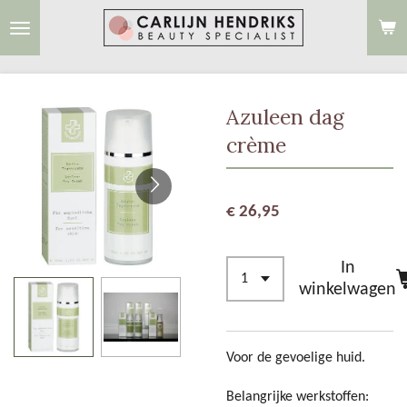
Ga
direct
naar
de
Azuleen dag
hoofdinhoud
crème
€ 26,95
In
winkelwagen
Voor de gevoelige huid.
Belangrijke werkstoffen: