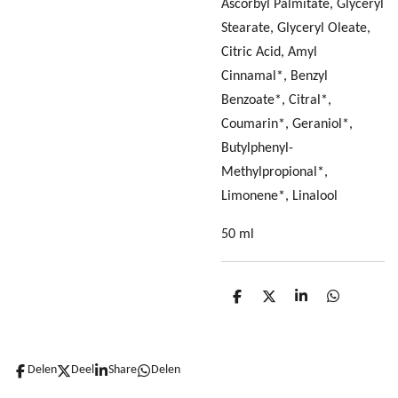
Ascorbyl Palmitate, Glyceryl
Stearate, Glyceryl Oleate,
Citric Acid, Amyl
Cinnamal*, Benzyl
Benzoate*, Citral*,
Coumarin*, Geraniol*,
Butylphenyl-
Methylpropional*,
Limonene*, Linalool
50 ml
D
D
S
D
e
e
h
e
l
e
a
l
e
l
r
e
n
e
n
Delen
Deel
Share
Delen