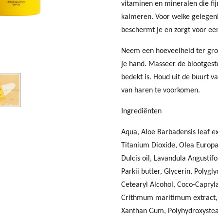
vitaminen en mineralen die fij
kalmeren. Voor welke gelege
beschermt je en zorgt voor ee
Neem een hoeveelheid ter groo
je hand. Masseer de blootgeste
bedekt is. Houd uit de buurt va
van haren te voorkomen.
Ingrediënten
Aqua, Aloe Barbadensis leaf ext
Titanium Dioxide, Olea Europa
Dulcis oil, Lavandula Angustif
Parkii butter, Glycerin, Polygl
Cetearyl Alcohol, Coco-Capryl
Crithmum maritimum extract, J
Xanthan Gum, Polyhydroxystear