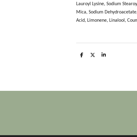
Lauroyl Lysine, Sodium Stearoy
Mica, Sodium Dehydroacetate, B
Acid, Limonene, Linalool, Cou
D
D
S
e
e
h
l
e
a
e
l
r
n
e