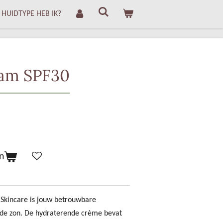
 HUIDTYPE HEB IK?
am SPF30
n
kincare is jouw betrouwbare
 de zon. De hydraterende crème bevat