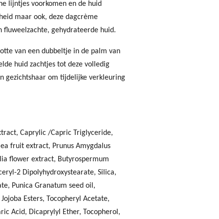
ne lijntjes voorkomen en de huid
nheid maar ook, deze dagcrème
n fluweelzachte, gehydrateerde huid.
tte van een dubbeltje in de palm van
lde huid zachtjes tot deze volledig
n gezichtshaar om tijdelijke verkleuring
ract, Caprylic /Capric Triglyceride,
ea fruit extract, Prunus Amygdalus
olia flower extract, Butyrospermum
yceryl-2 Dipolyhydroxystearate, Silica,
ate, Punica Granatum seed oil,
ojoba Esters, Tocopheryl Acetate,
ic Acid, Dicaprylyl Ether, Tocopherol,